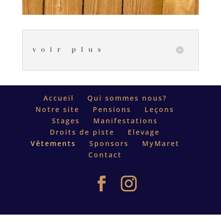
voir plus
Accueil
Qui sommes nous?
Notre site
Pensions
Leçons
Stages
Manifestations
Droits de piste
Elevage
Vêtements
Sponsors
MyMaret
Contact
Design de
Elegant Themes
| Propulsé par
WordPress